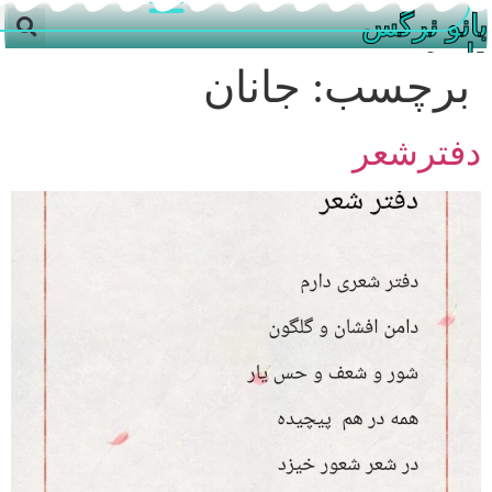
بانو نرگس
داوری
برچسب:
جانان
دفترشعر